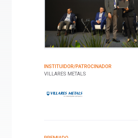
INSTITUIDOR/PATROCINADOR
VILLARES METALS
arão), Nina M.
a Godefroid (UFOP)
PREMIADO