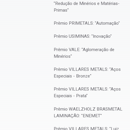
"Redução de Minérios e Matérias-
Primas"
Prêmio PRIMETALS: "Automação"
Prêmio USIMINAS: "Inovação"
Prêmio VALE: "Aglomeração de
Minérios"
INSTITUIDOR/PATROCINADOR
Prêmio VILLARES METALS: "Aços
Villares Metals
Especiais - Bronze"
Prêmio VILLARES METALS: "Aços
Especiais - Prata"
io de
PREMIADO
Charles de Abreu Martins (ArcelorMittal Tub
Prêmio WAELZHOLZ BRASMETAL
(UFOP),
Fonstein, (ArcelorMittal Global R&D), Leonardo Barbos
LAMINAÇÃO: "ENEMET"
Prêmio VILLARES METALS: "Luiz