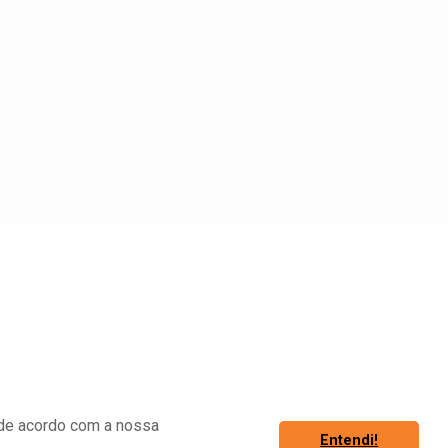
á de acordo com a nossa
Entendi!
Associe-se
Fazer Login