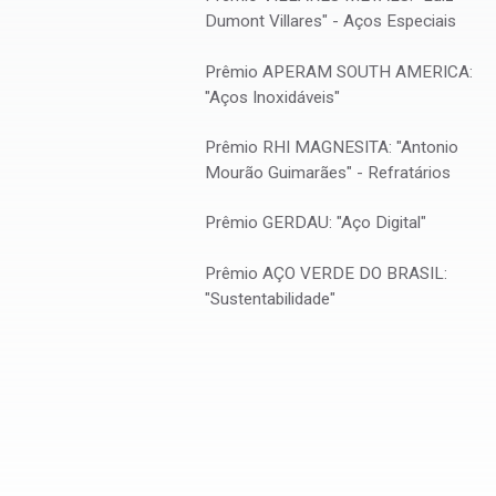
Dumont Villares" - Aços Especiais
TÍTULO
Effects of Mo and Cr on Microstructures and M
Prêmio APERAM SOUTH AMERICA:
ogia e
Properties of Hot Rolled C-Mn-V Advanced High Streng
"Aços Inoxidáveis"
Prêmio RHI MAGNESITA: "Antonio
Mourão Guimarães" - Refratários
Prêmio GERDAU: "Aço Digital"
Prêmio AÇO VERDE DO BRASIL:
"Sustentabilidade"