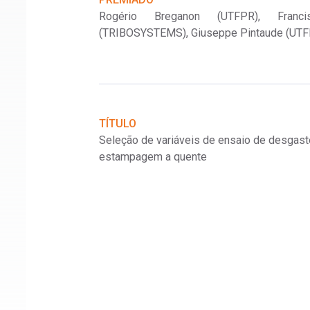
Rogério Breganon (UTFPR), Franci
(TRIBOSYSTEMS), Giuseppe Pintaude (UTF
echanical
th Steels - 25338
TÍTULO
Seleção de variáveis de ensaio de desgast
estampagem a quente