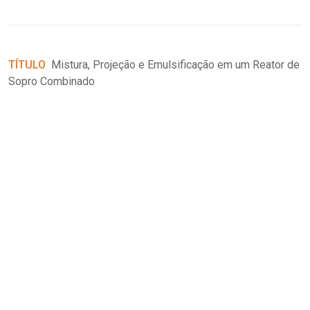
P
C
 -
(
TÍTULO
Mistura, Projeção e Emulsificação em um Reator de
T
Sopro Combinado
T
i
a