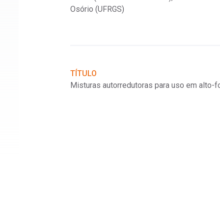
Osório (UFRGS)
Group); Maurício
ais - UFMG)
TÍTULO
Misturas autorredutoras para uso em alto-f
íduos siderúrgicos