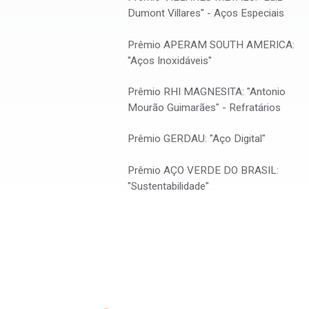
Elevadas
Dumont Villares" - Aços Especiais
PREMIADO
Victor Freire de Oliveira (Paul Wurth - SMS 
Prêmio APERAM SOUTH AMERICA:
Covcevich Bagatini (Universidade Federal de Minas Ger
"Aços Inoxidáveis"
Prêmio RHI MAGNESITA: "Antonio
Mourão Guimarães" - Refratários
TÍTULO
Avaliação teórica e experimental do uso de res
Prêmio GERDAU: "Aço Digital"
na sinterização – Parte I
Prêmio AÇO VERDE DO BRASIL:
"Sustentabilidade"