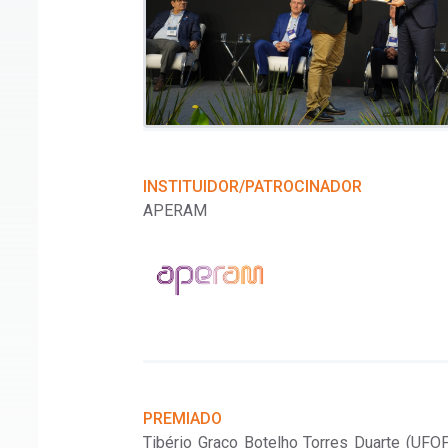
INSTITUIDOR/PATROCINADOR
APERAM
nior, Nilton José
E)
PREMIADO
Tibério Graco Botelho Torres Duarte (UFOP