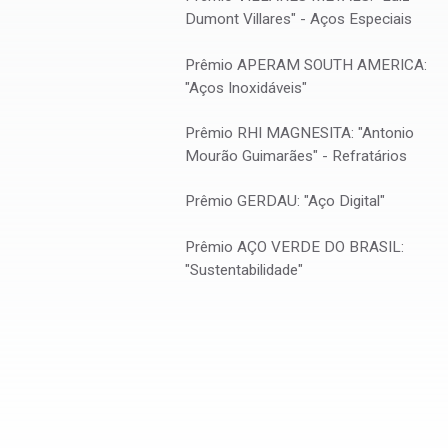
Dumont Villares" - Aços Especiais
lização
TÍTULO
Recristalização Durante a Simulação de Lamin
o Nióbio
Torção de Aço Inoxidável Ferrítico Estabilizado ao Niób
Prêmio APERAM SOUTH AMERICA:
"Aços Inoxidáveis"
Prêmio RHI MAGNESITA: "Antonio
Mourão Guimarães" - Refratários
Prêmio GERDAU: "Aço Digital"
Prêmio AÇO VERDE DO BRASIL:
"Sustentabilidade"