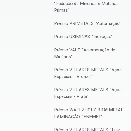
"Redução de Minérios e Matérias-
Primas"
Prêmio PRIMETALS: "Automação"
Prêmio USIMINAS: "Inovação"
Prêmio VALE: "Aglomeração de
INSTITUIDOR/PATROCINADOR
Minérios"
Aperam South America
Prêmio VILLARES METALS: "Aços
Especiais - Bronze"
Prêmio VILLARES METALS: "Aços
Especiais - Prata"
 José
PREMIADO
Flávia Vieira Braga, Thompson Ávila Reis Ju
Lucinda de Oliveira, Margareth Spangler Andrad (ISI ML
Prêmio WAELZHOLZ BRASMETAL
LAMINAÇÃO: "ENEMET"
Prêmio VILLARES METALS: "Luiz