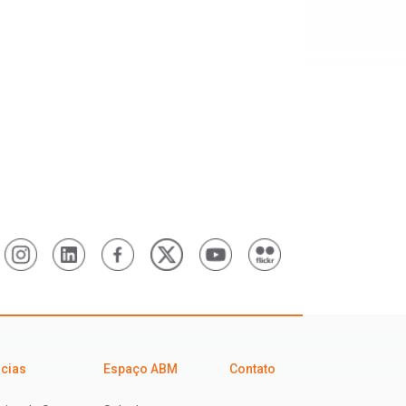
icias
Espaço ABM
Contato