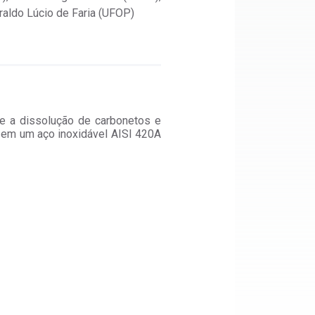
(UFMG)
raldo Lúcio de Faria (UFOP)
Laís Bueno da Silva (UFMG), 
Oliveira Correia (UFMG), Ra
Brandão Santos (UFMG)
re a dissolução de carbonetos e
 em um aço inoxidável AISI 420A
TÍTULO
Investigação da formação e r
em um aço inoxidável duplex 
deformação a baixa temperatur