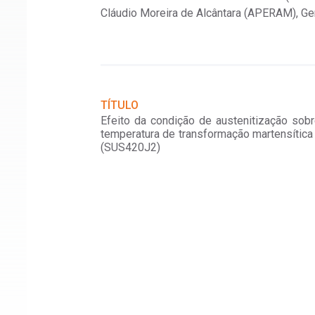
Cláudio Moreira de Alcântara (APERAM), Ge
ação por Ensaios de
io - 24696
TÍTULO
Efeito da condição de austenitização sob
temperatura de transformação martensítica
(SUS420J2)