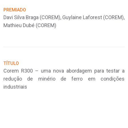
PREMIADO
P
Davi Silva Braga (COREM), Guylaine Laforest (COREM),
D
Mathieu Dubé (COREM)
(
(
TÍTULO
Corem R300 – uma nova abordagem para testar a
redução de minério de ferro em condições
T
C
industriais
p
b
m