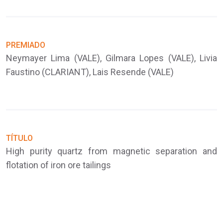
PREMIADO
P
Neymayer Lima (VALE), Gilmara Lopes (VALE), Livia
C
Faustino (CLARIANT), Lais Resende (VALE)
G
TÍTULO
High purity quartz from magnetic separation and
T
flotation of iron ore tailings
E
c
C
d