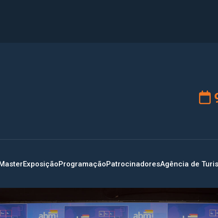
9
Master
Exposição
Programação
Patrocinadores
Agência de Turi