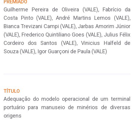
PREMIADO
P
Guilherme Pereira de Oliveira (VALE), Fabrício da
R
Costa Pinto (VALE), André Martins Lemos (VALE),
L
Bianca Trevizani Campi (VALE), Jarbas Amorim Júnior
 e
(VALE), Frederico Quintiliano Goes (VALE), Julius Félix
Cordeiro dos Santos (VALE), Vinicius Halfeld de
Souza (VALE), Igor Guarçoni de Paula (VALE)
T
I
o
d
TÍTULO
Adequação do modelo operacional de um terminal
portuário para manuseio de minérios de diversas
origens