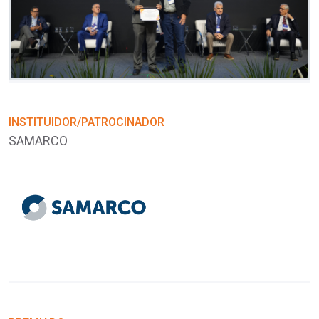
INSTITUIDOR/PATROCINADOR
I
SAMARCO
S