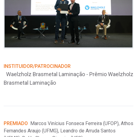
INSTITUIDOR/PATROCINADOR
Waelzholz Brasmetal Laminação - Prêmio Waelzholz
Brasmetal Laminação
P
F
(
PREMIADO
Marcos Vinícius Fonseca Ferreira (UFOP), Athos
Fernandes Araujo (UFMG), Leandro de Arruda Santos