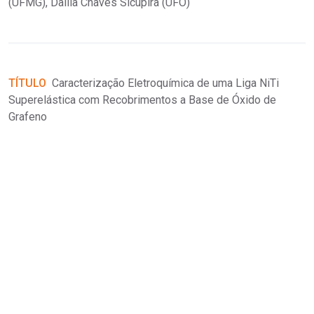
(UFMG), Dalila Chaves Sicupira (UFO)
T
n
A
TÍTULO
Caracterização Eletroquímica de uma Liga NiTi
Superelástica com Recobrimentos a Base de Óxido de
Grafeno