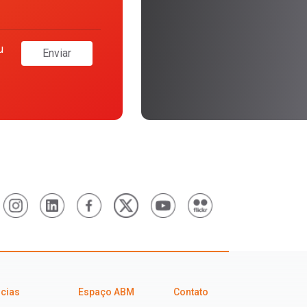
u
Enviar
icias
Espaço ABM
Contato