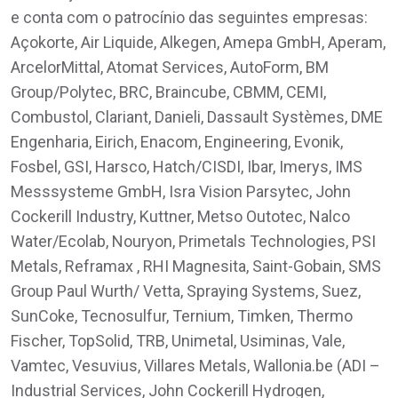
e conta com o patrocínio das seguintes empresas:
Açokorte, Air Liquide, Alkegen, Amepa GmbH, Aperam,
ArcelorMittal, Atomat Services, AutoForm, BM
Group/Polytec, BRC, Braincube, CBMM, CEMI,
Combustol, Clariant, Danieli, Dassault Systèmes, DME
Engenharia, Eirich, Enacom, Engineering, Evonik,
Fosbel, GSI, Harsco, Hatch/CISDI, Ibar, Imerys, IMS
Messsysteme GmbH, Isra Vision Parsytec, John
Cockerill Industry, Kuttner, Metso Outotec, Nalco
Water/Ecolab, Nouryon, Primetals Technologies, PSI
Metals, Reframax , RHI Magnesita, Saint-Gobain, SMS
Group Paul Wurth/ Vetta, Spraying Systems, Suez,
SunCoke, Tecnosulfur, Ternium, Timken, Thermo
Fischer, TopSolid, TRB, Unimetal, Usiminas, Vale,
Vamtec, Vesuvius, Villares Metals, Wallonia.be (ADI –
Industrial Services, John Cockerill Hydrogen,