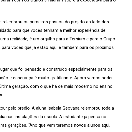
rsaram com os alunos e falaram sobre a expectativa para o 
e relembrou os primeiros passos do projeto ao lado dos 
cuidado para que vocês tenham a melhor experiência de 
uma realidade, é um orgulho para a Ternium e para o Grupo 
, para vocês que já estão aqui e também para os próximos 
 
 lugar que foi pensado e construído especialmente para os 
ação e esperança é muito gratificante. Agora vamos poder 
 última geração, com o que há de mais moderno no ensino 
ou.
ur pelo prédio. A aluna Isabela Geovana relembrou toda a 
 dia nas instalações da escola. A estudante já pensa no 
uras gerações. “Ano que vem teremos novos alunos aqui, 