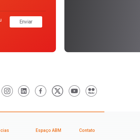
u
Enviar
icias
Espaço ABM
Contato