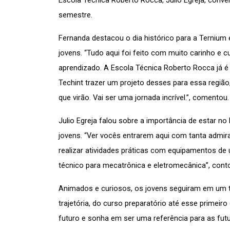
Escola Técnica Roberto Rocca, Júlio Egreja, conve
semestre.
Fernanda destacou o dia histórico para a Ternium 
jovens. “Tudo aqui foi feito com muito carinho e 
aprendizado. A Escola Técnica Roberto Rocca já é 
Techint trazer um projeto desses para essa região
que virão. Vai ser uma jornada incrível.”, comentou.
Julio Egreja falou sobre a importância de estar no
jovens. “Ver vocês entrarem aqui com tanta admir
realizar atividades práticas com equipamentos de
técnico para mecatrônica e eletromecânica”, cont
Animados e curiosos, os jovens seguiram em um to
trajetória, do curso preparatório até esse primeiro
futuro e sonha em ser uma referência para as fut