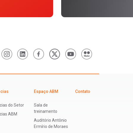
icias
Espaço ABM
Contato
cias do Setor
Sala de
treinamento
ícias ABM
Auditório Antônio
Ermírio de Moraes