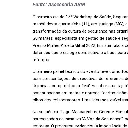
Fonte: Assessoria ABM
O primeiro dia do 15º Workshop de Saúde, Seguran
manhã desta quarta-feira (11), em Ipatinga (MG),
transformação da cultura de segurança nas organiz
Guimarães, especialista em gestão de saúde e segu
Prêmio Mulher ArcelorMittal 2022. Em sua fala, a c
defendeu que o diálogo construtivo é a base para
reforçou.
O primeiro painel técnico do evento teve como foc
com apresentações de executivos de referência do 
Usiminas, compartilhou reflexões sobre sua trajet
basear apenas em metas e normas: “certas dinâmi
olhos dos colaboradores. Uma liderança visível tra
Na sequência, Tiago Mascarenhas, Gerente-Executi
aprendizados da iniciativa “A Voz da Segurança”, p
empresa. O programa evidenciou a importância de d