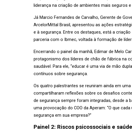
liderança na criação de ambientes mais seguros e 
Já Marcio Fernandes de Carvalho, Gerente de Gove
ArcelorMittal Brasil, apresentou as ações estraté
e à segurança. Entre os destaques, está a criaçã
parceria com o Ibmec, voltada à formação de lídere
Encerrando o painel da manhã, Edimar de Melo Card
protagonismo dos líderes de chão de fábrica na c
saudável. Para ele, “educar é uma via de mão dupla
contínuos sobre segurança.
Os quatro palestrantes se reuniram ainda em uma
compartilharam reflexões sobre os desafios cont
de segurança sempre foram integradas, desde a ba
uma provocação do COO da Aperam: “O que cada um 
segurança em sua empresa?”
Painel 2: Riscos psicossociais e saúd