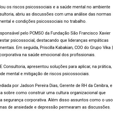
dou os riscos psicossociais e a saúde mental no ambiente 
nsultoria, abriu as discussões com uma análise das normas 
mental e condições psicossociais no trabalho.
responsável pelo PCMSO da Fundação São Francisco Xavier 
estar psicossocial, destacando que lideranças empáticas 
tais. Em seguida, Priscilla Kabakian, COO do Grupo Vika | 
 corporativa na saúde emocional dos profissionais.
Consultoria, apresentou soluções para aplicar, na prática, 
de mental e mitigação de riscos psicossociais.
iada por Jadson Pereira Dias, Gerente de RH da Cenibra, e 
ia sobre como construir uma cultura organizacional que 
a segurança corporativa. Além disso assuntos como o uso 
ntomas de ansiedade e depressão permearam as discussões. 