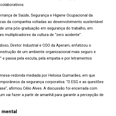
colaborativos.
rnança de Saúde, Segurança e Higiene Ocupacional da 
gicas da companhia voltadas ao desenvolvimento sustentável 
o de uma pós-graduação em segurança do trabalho, em 
s multiplicadores da cultura de “zero acidente”.
oso, Diretor Industrial e COO da Aperam, enfatizou o 
onstrução de um ambiente organizacional mais seguro e 
” e passa pela escuta, pela empatia e por letramentos 
 mesa-redonda mediada por Heloisa Guimarães, em que 
emporâneos da segurança corporativa. “O ESG e as questões 
se”, afirmou Célio Alves. A discussão foi encerrada com 
vai fazer a partir de amanhã para garantir a percepção de 
e mental