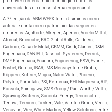
promover o intercâmbio tecnológico entre as
universidades e o ecossistema empresarial.
A 7ª edição da ABM WEEK tem a Usiminas como
anfitriã e conta com o patrocínio das seguintes
empresas: AçoKorte, Alkegen, Aperam, ArcelorMittal,
Atomat, Braincube, BRC Global Rolls, Calderys,
Carboox, Casa de Metal, CBMM, Cisdi, Clariant, D&M
Engenharia, DANIELI, Dassault Systemes, Derrick,
DME Engenharia, Enacom, Engineering, ESW, Evonik,
Fosbel, Gerdau, IBAR, IMS Messsysteme Gmbh,
Köppern, Küttner, Magna, Nalco Water, Phoenix,
Polytec, Primetals, PSI, Reframax, RHI Magnesita, RIP,
Russula, Shinagawa, SMS Group / Paul Wurth / Vetta,
Spraying Systems, Suncoke Energy, Tecnosulfur,
Tenova, Ternium, Timken, Vale, Vamtec Group, Veolia,
Vesuvius, Weir, White Martins, Yellow Solutions, entre