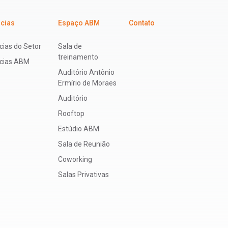
icias
Espaço ABM
Contato
cias do Setor
Sala de
treinamento
ícias ABM
Auditório Antônio
Ermírio de Moraes
Auditório
Rooftop
Estúdio ABM
Sala de Reunião
Coworking
Salas Privativas