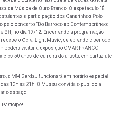
o recebe o concerto “Banquete de Vozes do Natal”
asa de Música de Ouro Branco. O espetáculo “É
ostulantes e participação dos Canarinhos Polo
o pelo concerto “Do Barroco ao Contemporâneo:
de BH, no dia 17/12. Encerrando a programação
recebe o Coral Light Music, celebrando o periodo
bém poderá visitar a exposição OMAR FRANCO
e os 50 anos de carreira do artista, em cartaz até
ro, o MM Gerdau funcionará em horário especial
, das 12h às 21h. O Museu convida o público a
tar o espaço.
 Participe!