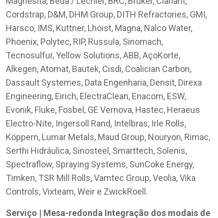
Magnesita, Beda / Lechler, BRC, Bruker, Clariant,
Cordstrap, D&M, DHM Group, DITH Refractories, GMI,
Harsco, IMS, Kuttner, Lhoist, Magna, Nalco Water,
Phoenix, Polytec, RIP, Russula, Sinomach,
Tecnosulfur, Yellow Solutions, ABB, AçoKorte,
Alkegen, Atomat, Bautek, Cisdi, Coalician Carbon,
Dassault Systemes, Data Engenharia, Densit, Direxa
Engineering, Eirich, ElectraClean, Enacom, ESW,
Evonik, Fluke, Fosbel, GE Vernova, Hastec, Heraeus
Electro-Nite, Ingersoll Rand, Intelbras, Irle Rolls,
Köppern, Lumar Metals, Maud Group, Nouryon, Rimac,
Serthi Hidráulica, Sinosteel, Smarttech, Solenis,
Spectraflow, Spraying Systems, SunCoke Energy,
Timken, TSR Mill Rolls, Vamtec Group, Veolia, Vika
Controls, Vixteam, Weir e ZwickRoell.
Serviço | Mesa-redonda Integração dos modais de