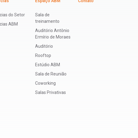
icias
Espaço ABM
Contato
cias do Setor
Sala de
treinamento
ícias ABM
Auditório Antônio
Ermírio de Moraes
Auditório
Rooftop
Estúdio ABM
Sala de Reunião
Coworking
Salas Privativas