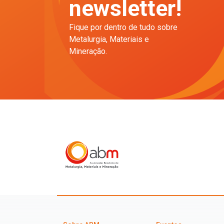
newsletter!
Fique por dentro de tudo sobre
Metalurgia, Materiais e
Mineração.