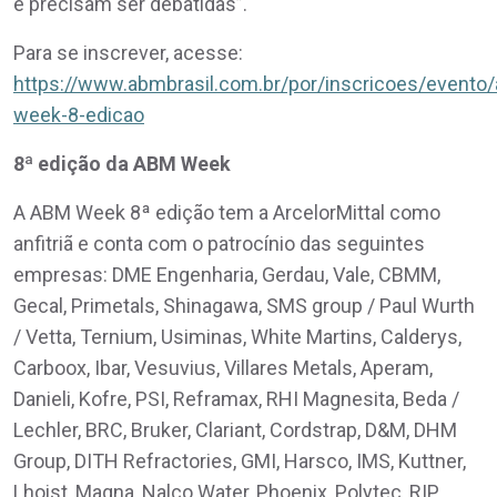
e precisam ser debatidas”.
Para se inscrever, acesse:
https://www.abmbrasil.com.br/por/inscricoes/evento
week-8-edicao
8ª edição da ABM Week
A ABM Week 8ª edição tem a ArcelorMittal como
anfitriã e conta com o patrocínio das seguintes
empresas: DME Engenharia, Gerdau, Vale, CBMM,
Gecal, Primetals, Shinagawa, SMS group / Paul Wurth
/ Vetta, Ternium, Usiminas, White Martins, Calderys,
Carboox, Ibar, Vesuvius, Villares Metals, Aperam,
Danieli, Kofre, PSI, Reframax, RHI Magnesita, Beda /
Lechler, BRC, Bruker, Clariant, Cordstrap, D&M, DHM
Group, DITH Refractories, GMI, Harsco, IMS, Kuttner,
Lhoist, Magna, Nalco Water, Phoenix, Polytec, RIP,