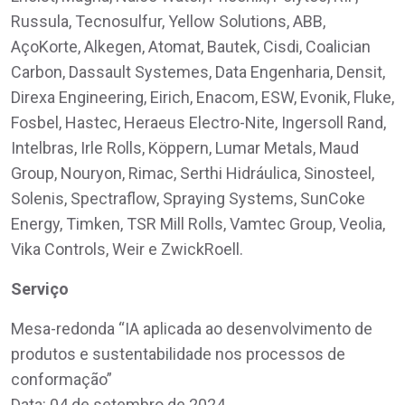
Russula, Tecnosulfur, Yellow Solutions, ABB,
AçoKorte, Alkegen, Atomat, Bautek, Cisdi, Coalician
Carbon, Dassault Systemes, Data Engenharia, Densit,
Direxa Engineering, Eirich, Enacom, ESW, Evonik, Fluke,
Fosbel, Hastec, Heraeus Electro-Nite, Ingersoll Rand,
Intelbras, Irle Rolls, Köppern, Lumar Metals, Maud
Group, Nouryon, Rimac, Serthi Hidráulica, Sinosteel,
Solenis, Spectraflow, Spraying Systems, SunCoke
Energy, Timken, TSR Mill Rolls, Vamtec Group, Veolia,
Vika Controls, Weir e ZwickRoell.
Serviço
Mesa-redonda “IA aplicada ao desenvolvimento de
produtos e sustentabilidade nos processos de
conformação”
Data: 04 de setembro de 2024