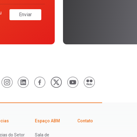
u
Enviar
icias
Espaço ABM
Contato
cias do Setor
Sala de