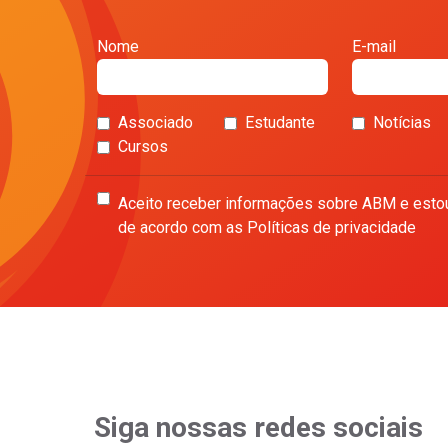
Nome
E-mail
Associado
Estudante
Notícias
Cursos
Aceito receber informações sobre ABM e esto
de acordo com as Políticas de privacidade
Siga nossas redes sociais