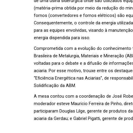
de uma usina siderúrgica onde são utilizados equ
(matéria-prima obtida por meio da redução do miné
fornos (convertedores e fornos elétricos) são eq
Consequentemente, o controle da energia utilizada
para as equipes envolvidas, visando à manutenção 
energia dispendida para isso.
Comprometida com a evolução do conhecimento téc
Brasileira de Metalurgia, Materiais e Mineração 
voltadas para o debate e a difusão de informações
aciaria. Por esse motivo, trouxe entre os desta
“Eficiência Energética nas Aciarias”, de responsab
Solidificação da ABM.
A mesa contou com a coordenação de José Roberto 
moderador esteve Mauricio Ferreira de Pinho, direto
participaram Douglas Lilge, gerente de produtos da
aciaria da Gerdau; e Gabriel Pigatti, gerente de pro