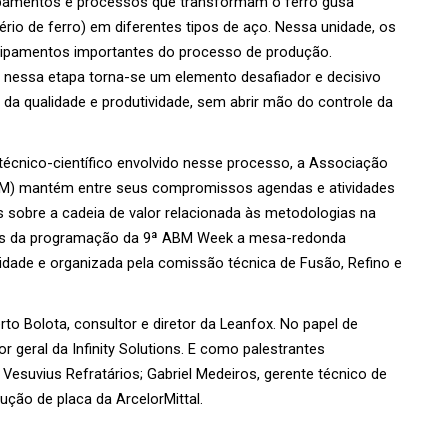
ipamentos e processos que transformam o ferro gusa 
rio de ferro) em diferentes tipos de aço. Nessa unidade, os 
uipamentos importantes do processo de produção. 
 nessa etapa torna-se um elemento desafiador e decisivo 
da qualidade e produtividade, sem abrir mão do controle da 
nico-científico envolvido nesse processo, a Associação 
(ABM) mantém entre seus compromissos agendas e atividades 
 sobre a cadeia de valor relacionada às metodologias na 
ques da programação da 9ª ABM Week a mesa-redonda 
ilidade e organizada pela comissão técnica de Fusão, Refino e 
Bolota, consultor e diretor da Leanfox. No papel de 
r geral da Infinity Solutions. E como palestrantes 
 Vesuvius Refratários; Gabriel Medeiros, gerente técnico de 
dução de placa da ArcelorMittal.