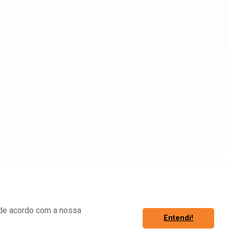
á de acordo com a nossa
Entendi!
Associe-se
Fazer Login