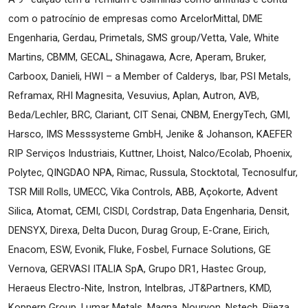
com o patrocínio de empresas como ArcelorMittal, DME 
Engenharia, Gerdau, Primetals, SMS group/Vetta, Vale, White 
Martins, CBMM, GECAL, Shinagawa, Acre, Aperam, Bruker, 
Carboox, Danieli, HWI – a Member of Calderys, Ibar, PSI Metals, 
Reframax, RHI Magnesita, Vesuvius, Aplan, Autron, AVB, 
Beda/Lechler, BRC, Clariant, CIT Senai, CNBM, EnergyTech, GMI, 
Harsco, IMS Messsysteme GmbH, Jenike & Johanson, KAEFER 
RIP Serviços Industriais, Kuttner, Lhoist, Nalco/Ecolab, Phoenix, 
Polytec, QINGDAO NPA, Rimac, Russula, Stocktotal, Tecnosulfur, 
TSR Mill Rolls, UMECC, Vika Controls, ABB, Açokorte, Advent 
Silica, Atomat, CEMI, CISDI, Cordstrap, Data Engenharia, Densit, 
DENSYX, Direxa, Delta Ducon, Durag Group, E-Crane, Eirich, 
Enacom, ESW, Evonik, Fluke, Fosbel, Furnace Solutions, GE 
Vernova, GERVASI ITALIA SpA, Grupo DR1, Hastec Group, 
Heraeus Electro-Nite, Instron, Intelbras, JT&Partners, KMD, 
Koppern Group, Lumar Metals, Magna, Nouryon, Nstech, Rijeza, 