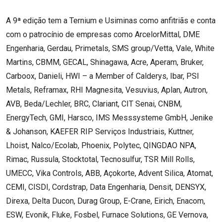
A 9ª edição tem a Ternium e Usiminas como anfitriãs e conta
com o patrocínio de empresas como ArcelorMittal, DME
Engenharia, Gerdau, Primetals, SMS group/Vetta, Vale, White
Martins, CBMM, GECAL, Shinagawa, Acre, Aperam, Bruker,
Carboox, Danieli, HWI – a Member of Calderys, Ibar, PSI
Metals, Reframax, RHI Magnesita, Vesuvius, Aplan, Autron,
AVB, Beda/Lechler, BRC, Clariant, CIT Senai, CNBM,
EnergyTech, GMI, Harsco, IMS Messsysteme GmbH, Jenike
& Johanson, KAEFER RIP Serviços Industriais, Kuttner,
Lhoist, Nalco/Ecolab, Phoenix, Polytec, QINGDAO NPA,
Rimac, Russula, Stocktotal, Tecnosulfur, TSR Mill Rolls,
UMECC, Vika Controls, ABB, Açokorte, Advent Silica, Atomat,
CEMI, CISDI, Cordstrap, Data Engenharia, Densit, DENSYX,
Direxa, Delta Ducon, Durag Group, E-Crane, Eirich, Enacom,
ESW, Evonik, Fluke, Fosbel, Furnace Solutions, GE Vernova,