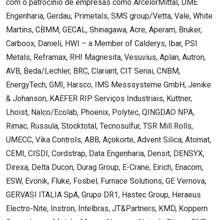
com o patrocínio de empresas como ArcelorMittal, DME 
Engenharia, Gerdau, Primetals, SMS group/Vetta, Vale, White 
Martins, CBMM, GECAL, Shinagawa, Acre, Aperam, Bruker, 
Carboox, Danieli, HWI – a Member of Calderys, Ibar, PSI 
Metals, Reframax, RHI Magnesita, Vesuvius, Aplan, Autron, 
AVB, Beda/Lechler, BRC, Clariant, CIT Senai, CNBM, 
EnergyTech, GMI, Harsco, IMS Messsysteme GmbH, Jenike 
& Johanson, KAEFER RIP Serviços Industriais, Kuttner, 
Lhoist, Nalco/Ecolab, Phoenix, Polytec, QINGDAO NPA, 
Rimac, Russula, Stocktotal, Tecnosulfur, TSR Mill Rolls, 
UMECC, Vika Controls, ABB, Açokorte, Advent Silica, Atomat, 
CEMI, CISDI, Cordstrap, Data Engenharia, Densit, DENSYX, 
Direxa, Delta Ducon, Durag Group, E-Crane, Eirich, Enacom, 
ESW, Evonik, Fluke, Fosbel, Furnace Solutions, GE Vernova, 
GERVASI ITALIA SpA, Grupo DR1, Hastec Group, Heraeus 
Electro-Nite, Instron, Intelbras, JT&Partners, KMD, Koppern 