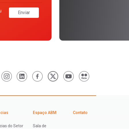
u
Enviar
icias
Espaço ABM
Contato
cias do Setor
Sala de