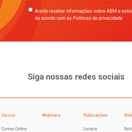
Aceito receber informações sobre ABM e esto
de acordo com as Políticas de privacidade
Siga nossas redes sociais
Cursos
Webinars
Publicações
Not
Cursos Online
Livraria
Notí