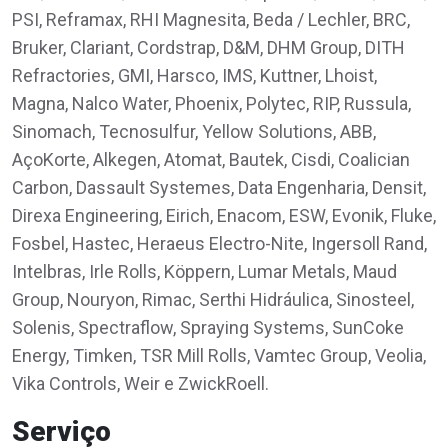
PSI, Reframax, RHI Magnesita, Beda / Lechler, BRC,
Bruker, Clariant, Cordstrap, D&M, DHM Group, DITH
Refractories, GMI, Harsco, IMS, Kuttner, Lhoist,
Magna, Nalco Water, Phoenix, Polytec, RIP, Russula,
Sinomach, Tecnosulfur, Yellow Solutions, ABB,
AçoKorte, Alkegen, Atomat, Bautek, Cisdi, Coalician
Carbon, Dassault Systemes, Data Engenharia, Densit,
Direxa Engineering, Eirich, Enacom, ESW, Evonik, Fluke,
Fosbel, Hastec, Heraeus Electro-Nite, Ingersoll Rand,
Intelbras, Irle Rolls, Köppern, Lumar Metals, Maud
Group, Nouryon, Rimac, Serthi Hidráulica, Sinosteel,
Solenis, Spectraflow, Spraying Systems, SunCoke
Energy, Timken, TSR Mill Rolls, Vamtec Group, Veolia,
Vika Controls, Weir e ZwickRoell.
Serviço