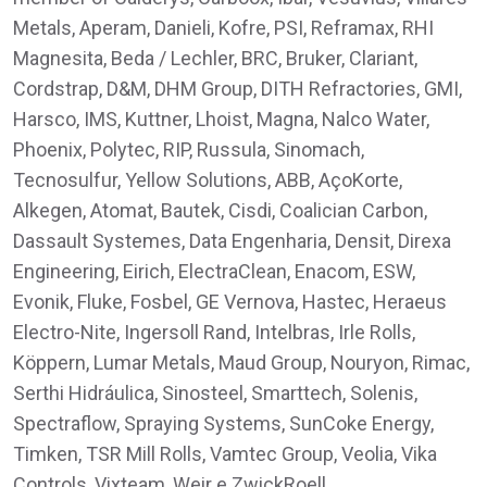
Metals, Aperam, Danieli, Kofre, PSI, Reframax, RHI
Magnesita, Beda / Lechler, BRC, Bruker, Clariant,
Cordstrap, D&M, DHM Group, DITH Refractories, GMI,
Harsco, IMS, Kuttner, Lhoist, Magna, Nalco Water,
Phoenix, Polytec, RIP, Russula, Sinomach,
Tecnosulfur, Yellow Solutions, ABB, AçoKorte,
Alkegen, Atomat, Bautek, Cisdi, Coalician Carbon,
Dassault Systemes, Data Engenharia, Densit, Direxa
Engineering, Eirich, ElectraClean, Enacom, ESW,
Evonik, Fluke, Fosbel, GE Vernova, Hastec, Heraeus
Electro-Nite, Ingersoll Rand, Intelbras, Irle Rolls,
Köppern, Lumar Metals, Maud Group, Nouryon, Rimac,
Serthi Hidráulica, Sinosteel, Smarttech, Solenis,
Spectraflow, Spraying Systems, SunCoke Energy,
Timken, TSR Mill Rolls, Vamtec Group, Veolia, Vika
Controls, Vixteam, Weir e ZwickRoell.