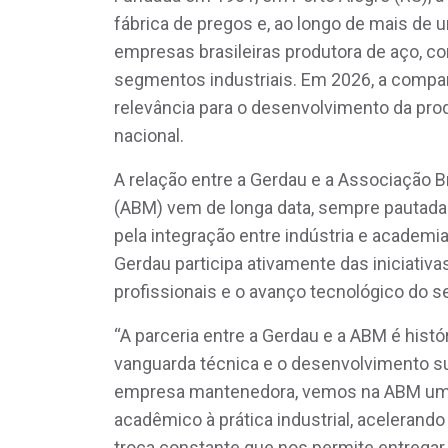
fábrica de pregos e, ao longo de mais d
empresas brasileiras produtora de aço, c
segmentos industriais. Em 2026, a compan
relevância para o desenvolvimento da pro
nacional.
A relação entre a Gerdau e a Associação Br
(ABM) vem de longa data, sempre pautada
pela integração entre indústria e academ
Gerdau participa ativamente das iniciati
profissionais e o avanço tecnológico do s
“A parceria entre a Gerdau e a ABM é hist
vanguarda técnica e o desenvolvimento s
empresa mantenedora, vemos na ABM um e
acadêmico à prática industrial, acelerando 
troca constante que nos permite entrega