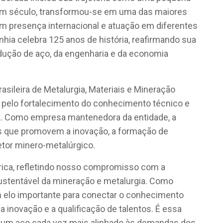
e um século, transformou-se em uma das maiores
om presença internacional e atuação em diferentes
hia celebra 125 anos de história, reafirmando sua
dução de aço, da engenharia e da economia
asileira de Metalurgia, Materiais e Mineração
 pelo fortalecimento do conhecimento técnico e
ia. Como empresa mantenedora da entidade, a
vas que promovem a inovação, a formação de
etor minero-metalúrgico.
órica, refletindo nosso compromisso com a
ustentável da mineração e metalurgia. Como
lo importante para conectar o conhecimento
a inovação e a qualificação de talentos. É essa
r um aço cada vez mais alinhado às demandas dos