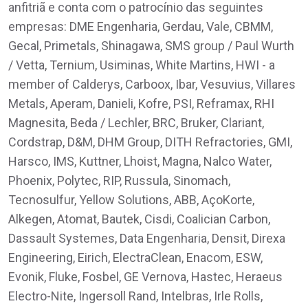
anfitriã e conta com o patrocínio das seguintes
empresas: DME Engenharia, Gerdau, Vale, CBMM,
Gecal, Primetals, Shinagawa, SMS group / Paul Wurth
/ Vetta, Ternium, Usiminas, White Martins, HWI - a
member of Calderys, Carboox, Ibar, Vesuvius, Villares
Metals, Aperam, Danieli, Kofre, PSI, Reframax, RHI
Magnesita, Beda / Lechler, BRC, Bruker, Clariant,
Cordstrap, D&M, DHM Group, DITH Refractories, GMI,
Harsco, IMS, Kuttner, Lhoist, Magna, Nalco Water,
Phoenix, Polytec, RIP, Russula, Sinomach,
Tecnosulfur, Yellow Solutions, ABB, AçoKorte,
Alkegen, Atomat, Bautek, Cisdi, Coalician Carbon,
Dassault Systemes, Data Engenharia, Densit, Direxa
Engineering, Eirich, ElectraClean, Enacom, ESW,
Evonik, Fluke, Fosbel, GE Vernova, Hastec, Heraeus
Electro-Nite, Ingersoll Rand, Intelbras, Irle Rolls,