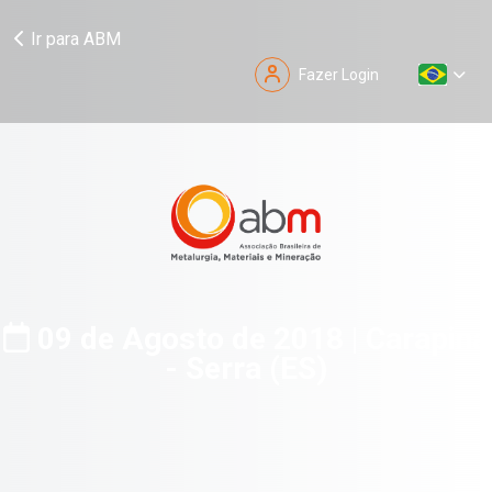
Ir para ABM
Fazer Login
09 de Agosto de 2018 | Carapina
- Serra (ES)