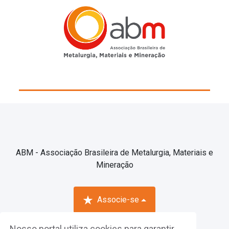
ABM - Associação Brasileira de Metalurgia, Materiais e
Mineração
Associe-se
Nosso portal utiliza cookies para garantir