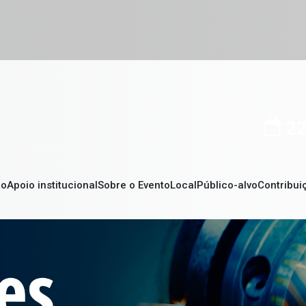
22
ão
Apoio institucional
Sobre o Evento
Local
Público-alvo
Contribui