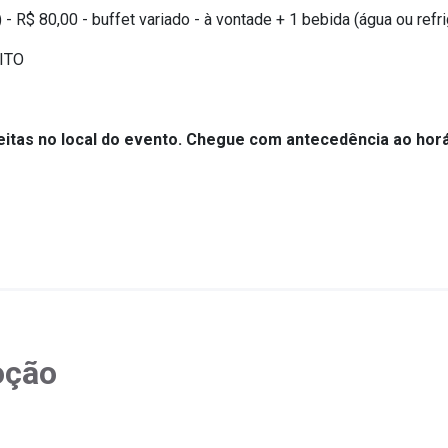
- R$ 80,00 - buffet variado - à vontade + 1 bebida (água ou refr
UITO
feitas no local do evento. Chegue com antecedência ao horá
oção