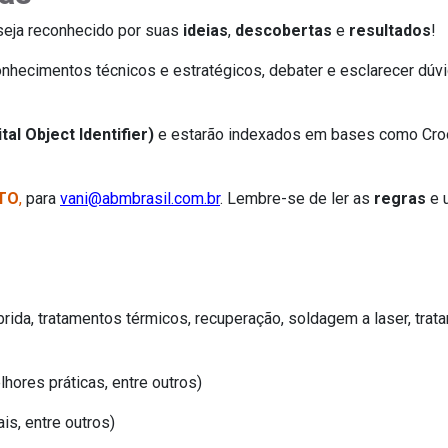
seja reconhecido por suas
ideias
,
descobertas
e
resultados
!
onhecimentos técnicos e estratégicos, debater e esclarecer dúv
tal Object Identifier)
e estarão indexados em bases como Croo
STO
,
para
vani@abmbrasil.com.br
. Lembre-se de ler as
regras
e u
ibrida, tratamentos térmicos, recuperação, soldagem a laser, trat
hores práticas, entre outros)
is, entre outros)