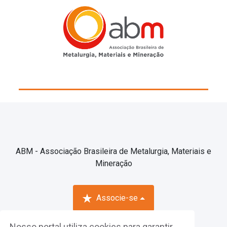
ABM - Associação Brasileira de Metalurgia, Materiais e
Mineração
Associe-se
Nosso portal utiliza cookies para garantir