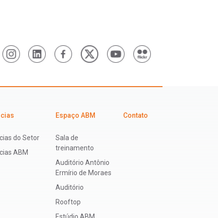
icias
Espaço ABM
Contato
cias do Setor
Sala de
treinamento
ícias ABM
Auditório Antônio
Ermírio de Moraes
Auditório
Rooftop
Estúdio ABM