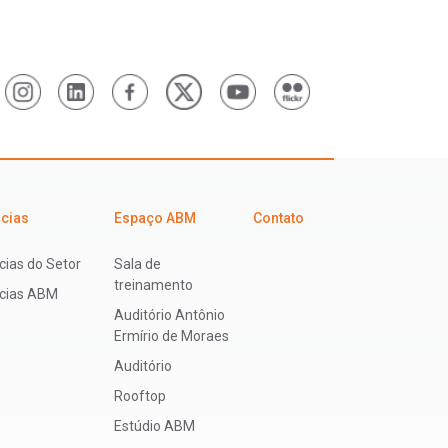
icias
Espaço ABM
Contato
cias do Setor
Sala de
treinamento
ícias ABM
Auditório Antônio
Ermírio de Moraes
Auditório
Rooftop
Estúdio ABM