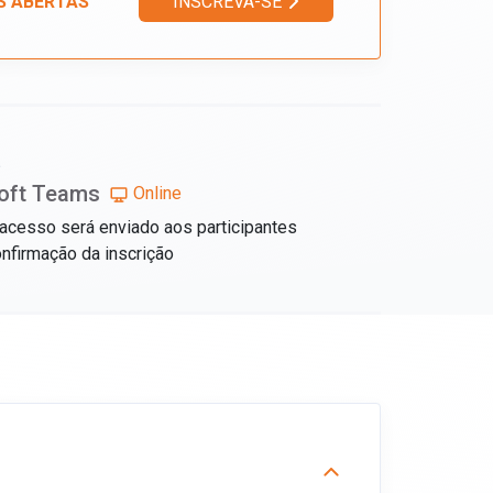
S ABERTAS
INSCREVA-SE
L
oft Teams
Online
 acesso será enviado aos participantes
nfirmação da inscrição