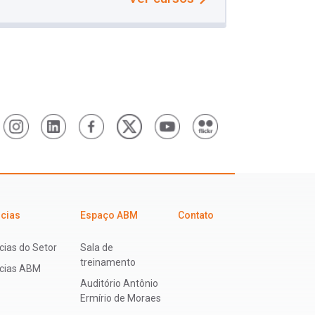
icias
Espaço ABM
Contato
cias do Setor
Sala de
treinamento
ícias ABM
Auditório Antônio
Ermírio de Moraes