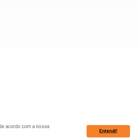
á de acordo com a nossa
Entendi!
Associe-se
Fazer Login