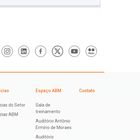
icias
Espaço ABM
Contato
cias do Setor
Sala de
treinamento
ícias ABM
Auditório Antônio
Ermírio de Moraes
Auditório